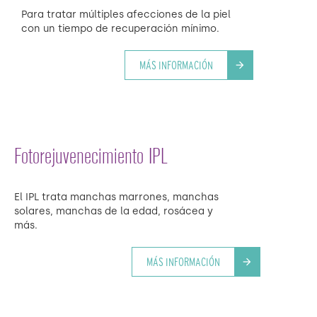
Para tratar múltiples afecciones de la piel
con un tiempo de recuperación mínimo.
MÁS INFORMACIÓN
arrow_forward
Fotorejuvenecimiento IPL
El IPL trata manchas marrones, manchas
solares, manchas de la edad, rosácea y
más.
MÁS INFORMACIÓN
arrow_forward