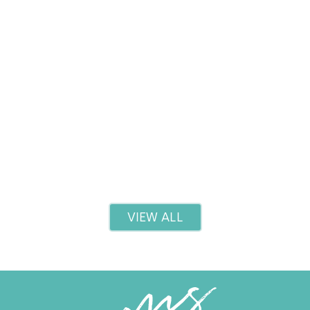
Red Light Therapy: Benefits and What to Expec
Read more
VIEW ALL