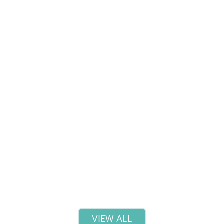
Red Light Therapy: Benefits and What to Expec
Read more
VIEW ALL