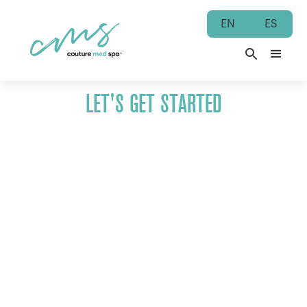
EN
ES
LET'S GET STARTED
ENRICH
149
$
/ mo