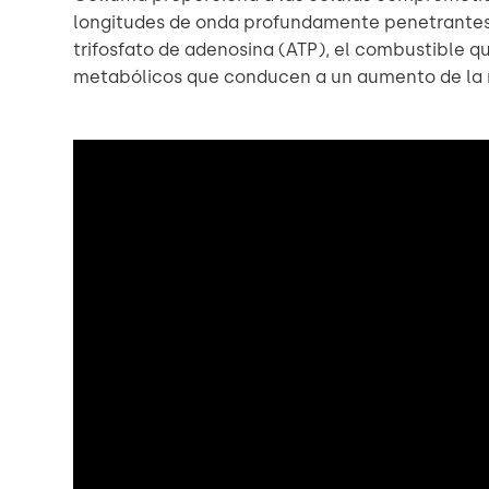
longitudes de onda profundamente penetrantes 
trifosfato de adenosina (ATP), el combustible q
metabólicos que conducen a un aumento de la mic