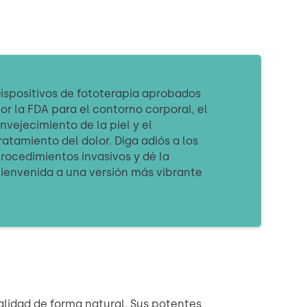
ispositivos de fototerapia aprobados
or la FDA para el contorno corporal, el
nvejecimiento de la piel y el
ratamiento del dolor. Diga adiós a los
rocedimientos invasivos y dé la
ienvenida a una versión más vibrante
alidad de forma natural. Sus potentes